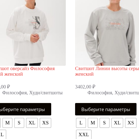
шот оверсайз Философия
Свитшот Линии высоты сер
й женский
женский
,00
₽
3402,00
₽
Философия
,
Худи/свитшоты
Философия
,
Худи/свит
Этот
ыберите параметры
Выберите параметры
р
товар
т
имеет
олько
несколько
M
S
XL
XS
L
M
S
XL
XS
аций.
вариаций.
ии
Опции
XL
XXL
но
можно