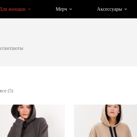
Для женщин
Мерч
Аксессуары
и/свитшоты
Сортировка:
се (5)
по
популярности