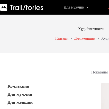
Перейти
к
Для мужчин
сути
Худи/свитшоты
Главная
Для женщин
Худ
Показаны в
Коллекции
Для мужчин
Для женщин