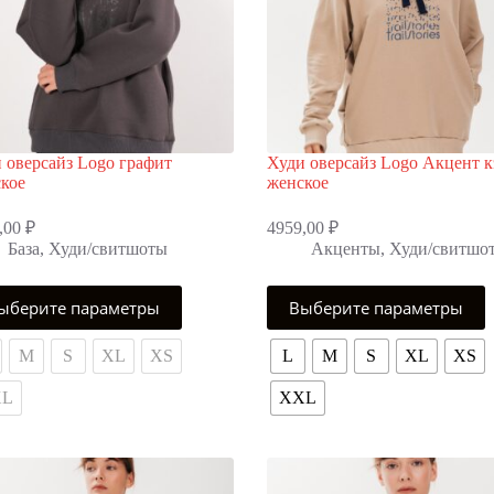
 оверсайз Logo графит
Худи оверсайз Logo Акцент 
кое
женское
,00
₽
4959,00
₽
База
,
Худи/свитшоты
Акценты
,
Худи/свитшо
Этот
ыберите параметры
Выберите параметры
р
товар
т
имеет
олько
несколько
M
S
XL
XS
L
M
S
XL
XS
аций.
вариаций.
ии
Опции
XL
XXL
но
можно
ать
выбрать
на
нице
странице
ра.
товара.