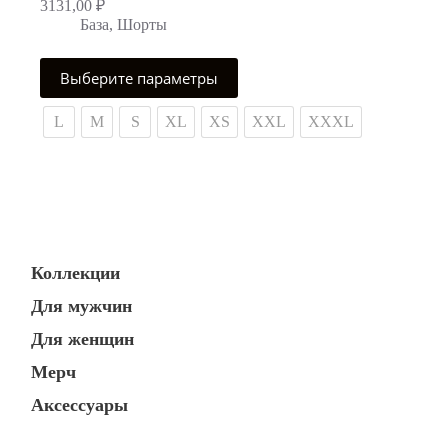
3131,00
₽
База
,
Шорты
Этот
Выберите параметры
товар
имеет
несколько
L
M
S
XL
XS
XXL
XXXL
вариаций.
Опции
можно
выбрать
на
странице
товара.
Коллекции
Для мужчин
Для женщин
Мерч
Аксессуары