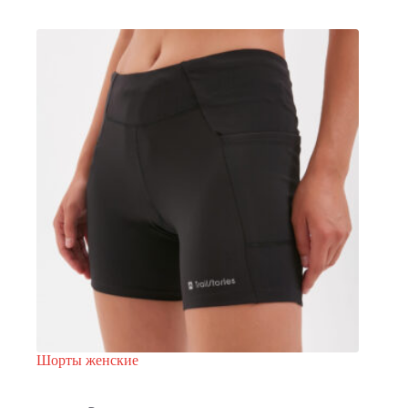
Опции
можно
выбрать
на
странице
товара.
Шорты женские