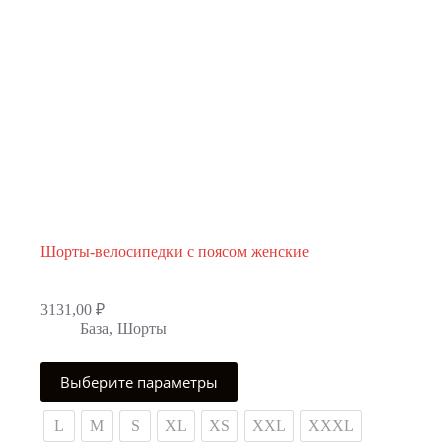
Шорты-велосипедки с поясом женские
3131,00
₽
База
,
Шорты
Этот
Выберите параметры
товар
имеет
несколько
L
M
S
XL
XS
XXL
XXXL
вариаций.