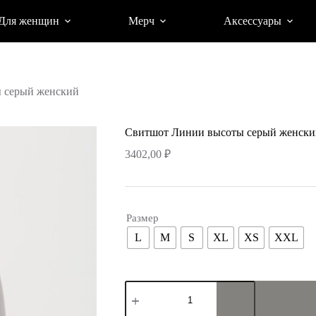
Для женщин
Мерч
Аксессуары
 серый женский
Свитшот Линии высоты серый женски
3402,00
₽
Размер
L
M
S
XL
XS
XXL
Количество
товара
Свитшот