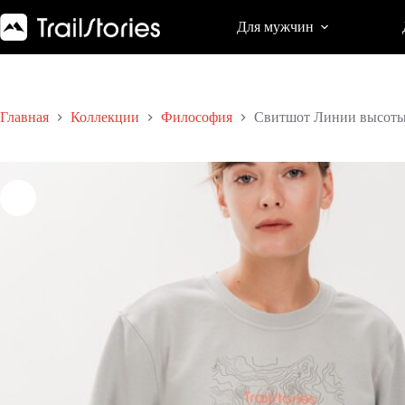
Перейти
к
Для мужчин
сути
Главная
Коллекции
Философия
Свитшот Линии высоты