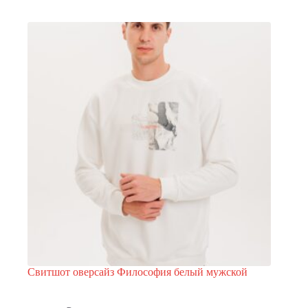
Опции
можно
выбрать
на
странице
товара.
Свитшот оверсайз Философия белый мужской