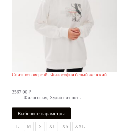
Свитшот оверсайз Философия белый женский
3567,00
₽
Философия
,
Худи/свитшоты
Этот
Выберите параметры
товар
имеет
несколько
L
M
S
XL
XS
XXL
вариаций.