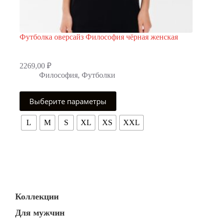
Футболка оверсайз Философия чёрная женская
2269,00
₽
Философия
,
Футболки
Этот
Выберите параметры
товар
имеет
несколько
L
M
S
XL
XS
XXL
вариаций.
Опции
можно
выбрать
на
странице
товара.
Коллекции
Для мужчин