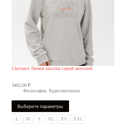
Свитшот Линии высоты серый женский
3402,00
₽
Философия
,
Худи/свитшоты
Этот
Выберите параметры
товар
имеет
несколько
L
M
S
XL
XS
XXL
вариаций.
Опции