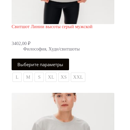
Свитшот Линии высоты серый мужской
3402,00
₽
Философия
,
Худи/свитшоты
Этот
Выберите параметры
товар
имеет
несколько
L
M
S
XL
XS
XXL
вариаций.
Опции
можно
выбрать
на
странице
товара.