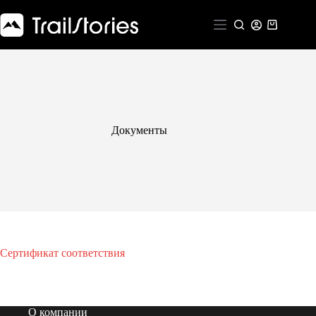
Перейти
к
Корзина
сути
Документы
Сертификат соответствия
О компании