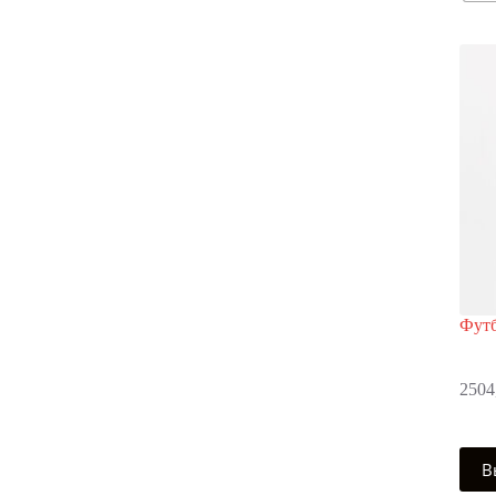
выбр
на
стра
това
Футб
2504
Этот
В
това
имее