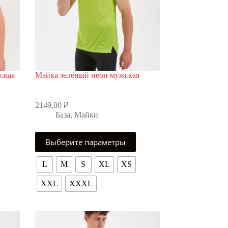
ская
Майка зелёный неон мужская
2149,00
₽
База
,
Майки
Этот
Выберите параметры
товар
имеет
несколько
L
M
S
XL
XS
вариаций.
Опции
XXL
XXXL
можно
выбрать
на
странице
товара.