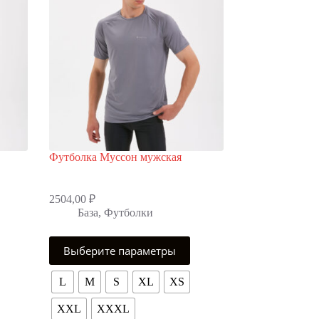
Футболка Муссон мужская
2504,00
₽
База
,
Футболки
Этот
Выберите параметры
товар
имеет
несколько
L
M
S
XL
XS
вариаций.
Опции
XXL
XXXL
можно