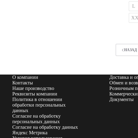
неск
L
вари
Опц
X
мож
выбр
на
стра
това
НАЗАД
О компании
Доставка и о
Контакты
Обмен и возв
Наше производство
Розничным п
Реквизиты компании
Коммерчески
Политика в отношении
Документы
обработки персональных
данных
Согласие на обработку
персональных данных
Согласие на обработку данных
Яндекс Метрика