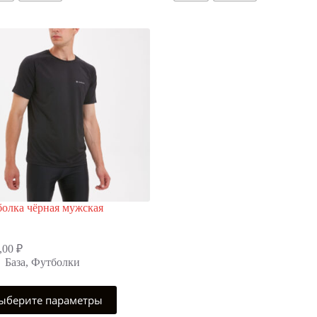
ать
выбрать
на
нице
странице
ра.
товара.
олка чёрная мужская
,00
₽
База
,
Футболки
ыберите параметры
р
т