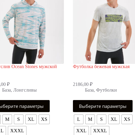
слив Ocean Stones мужской
Футболка бежевая мужская
,00
₽
2186,00
₽
База
,
Лонгсливы
База
,
Футболки
Этот
ыберите параметры
Выберите параметры
р
товар
т
имеет
олько
несколько
M
S
XL
XS
L
M
S
XL
XS
аций.
вариаций.
ии
Опции
XL
XXXL
XXL
XXXL
но
можно