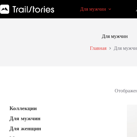
Перейти
к
Для мужчин
сути
Для мужчин
Главная
Для мужчи
Отображен
Коллекции
Для мужчин
Для женщин