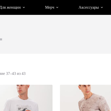
Для женщин
Мерч
Аксессуары
н
Сортировка:
ие 37–43 из 43
по
популярности