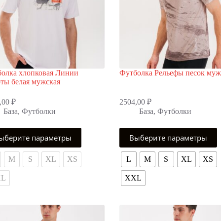
олка хлопковая Линии
Футболка Рельефы песок муж
ты белая мужская
,00
₽
2504,00
₽
База
,
Футболки
База
,
Футболки
Этот
ыберите параметры
Выберите параметры
р
товар
т
имеет
олько
несколько
M
S
XL
XS
L
M
S
XL
XS
аций.
вариаций.
ии
Опции
XL
XXL
но
можно
ать
выбрать
на
нице
странице
ра.
товара.