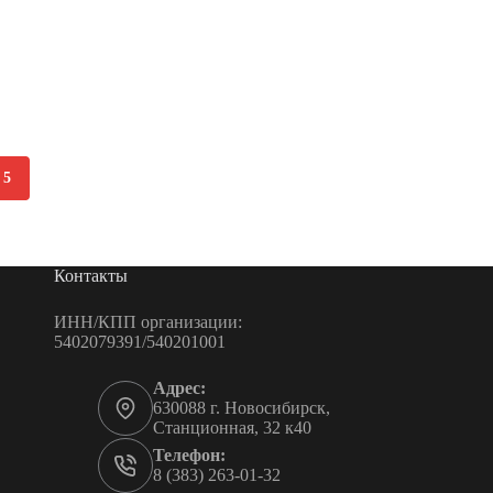
5
Контакты
ИНН/КПП организации:
5402079391/540201001
Адрес:
630088 г. Новосибирск,
Станционная, 32 к40
Телефон:
8 (383) 263-01-32