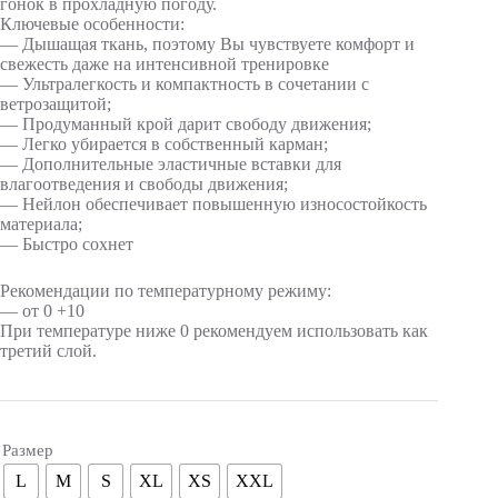
гонок в прохладную погоду.
Ключевые особенности:
— Дышащая ткань, поэтому Вы чувствуете комфорт и
свежесть даже на интенсивной тренировке
— Ультралегкость и компактность в сочетании с
ветрозащитой;
— Продуманный крой дарит свободу движения;
— Легко убирается в собственный карман;
— Дополнительные эластичные вставки для
влагоотведения и свободы движения;
— Нейлон обеспечивает повышенную износостойкость
материала;
— Быстро сохнет
Рекомендации по температурному режиму:
— от 0 +10
При температуре ниже 0 рекомендуем использовать как
третий слой.
Размер
L
M
S
XL
XS
XXL