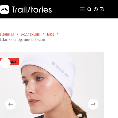
Перейти
к
Корзина
сути
Главная
Коллекции
База
Шапка спортивная белая
Скидка