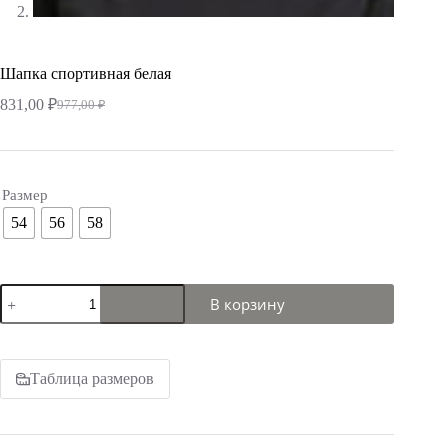
Шапка спортивная белая
831,00
₽
977,00
₽
Первоначальная
Текущая
цена
цена:
составляла
831,00 ₽.
977,00 ₽.
Размер
54
56
58
Количество
В корзину
товара
Шапка
спортивная
белая
Таблица размеров