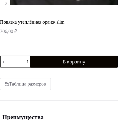
Повязка утеплённая оранж slim
706,00
₽
Количество
В корзину
товара
Повязка
утеплённая
оранж
slim
Таблица размеров
Преимущества