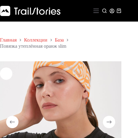
Перейти
к
Корзина
сути
Главная
Коллекции
База
Повязка утеплённая оранж slim