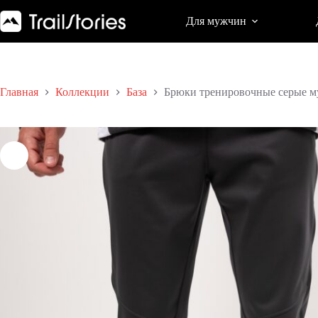
Перейти
к
Для мужчин
сути
Главная
Коллекции
База
Брюки тренировочные серые м