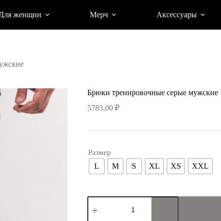
Для женщин
Мерч
Аксессуары
ужские
Брюки тренировочные серые мужские
5783,00
₽
Размер
L
M
S
XL
XS
XXL
Количество
товара
Брюки