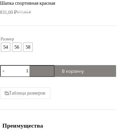
Шапка спортивная красная
831,00
₽
977,00
₽
Первоначальная
Текущая
цена
цена:
составляла
831,00 ₽.
977,00 ₽.
Размер
54
56
58
Количество
В корзину
товара
Шапка
спортивная
красная
Таблица размеров
Преимущества