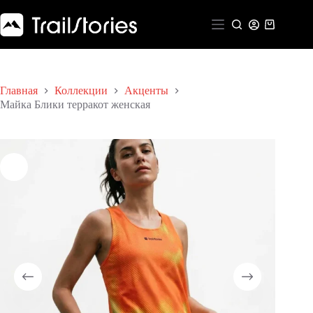
Перейти
к
Корзина
сути
Главная
Коллекции
Акценты
Майка Блики терракот женская