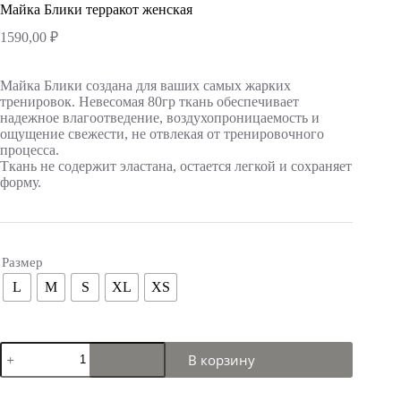
Майка Блики терракот женская
1590,00
₽
Майка Блики создана для ваших самых жарких
тренировок. Невесомая 80гр ткань обеспечивает
надежное влагоотведение, воздухопроницаемость и
ощущение свежести, не отвлекая от тренировочного
процесса.
Ткань не содержит эластана, остается легкой и сохраняет
форму.
Размер
L
M
S
XL
XS
Количество
В корзину
товара
Майка
Блики